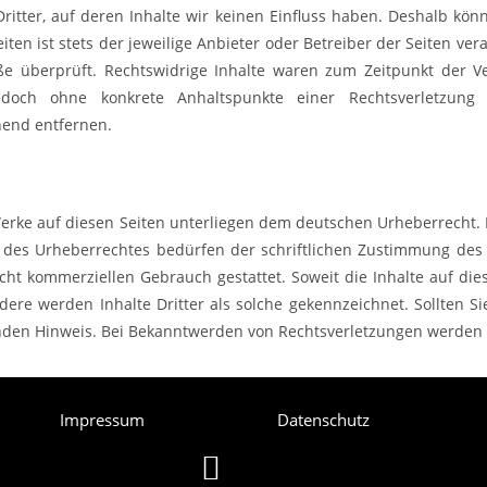
ritter, auf deren Inhalte wir keinen Einfluss haben. Deshalb kön
ten ist stets der jeweilige Anbieter oder Betreiber der Seiten ver
öße überprüft. Rechtswidrige Inhalte waren zum Zeitpunkt der V
t jedoch ohne konkrete Anhaltspunkte einer Rechtsverletzu
hend entfernen.
Werke auf diesen Seiten unterliegen dem deutschen Urheberrecht. D
des Urheberrechtes bedürfen der schriftlichen Zustimmung des j
cht kommerziellen Gebrauch gestattet. Soweit die Inhalte auf dies
dere werden Inhalte Dritter als solche gekennzeichnet. Sollten S
den Hinweis. Bei Bekanntwerden von Rechtsverletzungen werden w
Impressum
Datenschutz